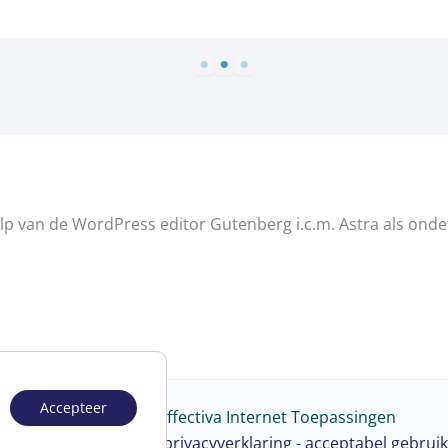
p van de WordPress editor Gutenberg i.c.m. Astra als ond
Accepteer
© 2008 - 2026 Effectiva Internet Toepassingen
emene voorwaarden
-
privacyverklaring
-
acceptabel gebruik